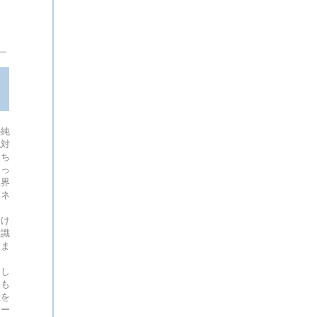
の純
絶対
たち
陥っ
上界
エネ
ち
開け
意識
。ま
ー
たし
をも
性を
ター