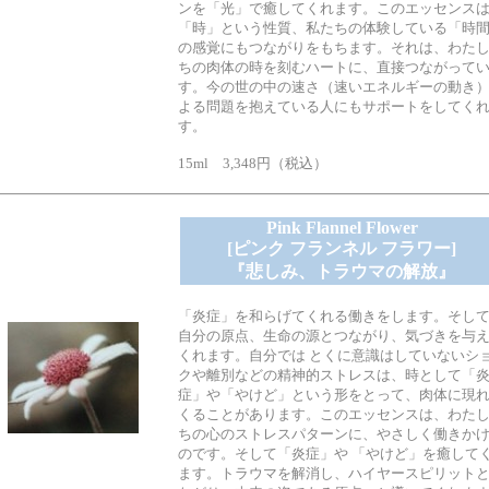
ンを「光」で癒してくれます。このエッセンス
「時」という性質、私たちの体験している「時
の感覚にもつながりをもちます。それは、わた
ちの肉体の時を刻むハートに、直接つながって
す。今の世の中の速さ（速いエネルギーの動き
よる問題を抱えている人にもサポートをしてく
す。
15ml 3,348円（税込）
Pink Flannel Flower
[ピンク フランネル フラワー]
『悲しみ、トラウマの解放』
「炎症」を和らげてくれる働きをします。そし
自分の原点、生命の源とつながり、気づきを与
くれます。自分では とくに意識はしていないシ
クや離別などの精神的ストレスは、時として「
症」や「やけど」という形をとって、肉体に現
くることがあります。このエッセンスは、わた
ちの心のストレスパターンに、やさしく働きか
のです。そして「炎症」や 「やけど」を癒して
ます。トラウマを解消し、ハイヤースピリット