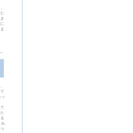
は
間」
した
いま
）に
れま
て、
えて
ョッ
炎
れて
した
ける
くれ
とつ