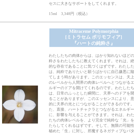
セスに大きなサポートをしてくれます。
15ml 3,348円（税込）
Mitraceme Polymorphia
[ミトラセム ポリモフィア]
『ハートの純粋さ』
わたしたちの肉体からは、はかり知れないほど
粋さをわたしたちに教えてくれます。それは、
的な存在であることに気づくはずです。わたし
は、純粋でありたいと願うばかりに自己嫌悪に
てしまう時があります。このエッセンスは、天
のレベルから人間界の肉体レベルへとつながる
ルギーのドアを開けてくれるのです。わたした
は、日常のふっとした瞬間に、天界へのドアを
ることがありますが、このエッセンスにより、
的に天界の光とにつながることができるのです
た、直接、ハートチャクラとつながるエネルギ
に、影響を与えることができます。それは、わ
たちの肉体レベルを、より完全で純粋な「光」
たらしてくれるはずです。そして、無限の可能
秘めた「生」に対し、邪魔するネガティブなパ