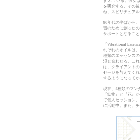
ま れている。彼女
を研究する。その後『T
ね、スピリチュアル
80年代の半ばから、自
習のために創ったのがきっ
サポートとなることに気
『Vibrational
れぞれのオイルは、
種類のエッセンスの
混ぜ合わせる。これは、
は、クライアントの
セージを与えてくれ、
するようになってか
現在、4種類のマン
『鉱物』と『花』から創り
て個人セッション、
に活動中。また、チ