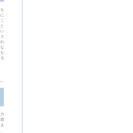
さを
のに
、こ
こと
とい
ンス
くれ
りな
のも
きる
に力
け渡
生ま
り、