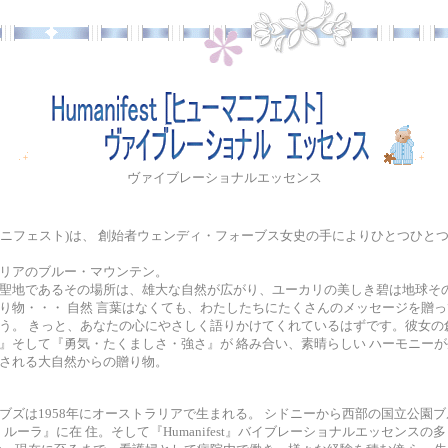
ヴァイブレーショナルエッセンス
(ヒューマニフェスト)は、 創始者ウェンディ・フォーブス女史の手によりひとつひ
リアのブルー・マウンテン。
聖地であるその場所は、雄大な自然が広がり、ユーカリの美しき碧は地球そ
り物・・・ 自然 言葉はなくても、わたしたちにたくさんのメッセージを贈
。 きっと、あなたの心にやさしく語りかけてくれているはずです。彼女の創る『H
』そして『勇気・たくましさ・強さ』が 絡み合い、素晴らしい ハーモニー
される大自然からの贈り物。
ブズは1958年にオーストラリアで生まれる。 シドニーから西部の国立公園
a・ルーラ』に在 住。そして『Humanifest』バイブレーショナルエッセンス