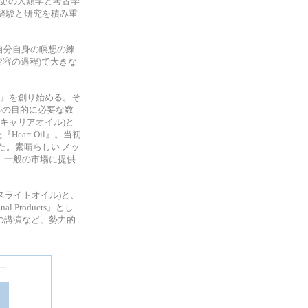
先史の人類学と考古学
実績と経験と研究を積み重
は、自分自身の瞑想の練
』(変容の過程)で大きな
Oils』を創り始める。そ
ルの目的に必要な数
キャリアオイル)と
eart Oil』。当初
た。素晴らしい メッ
る。一般の市場に提供
スライトオイル)と、
 Products』とし
の講演など、勢力的