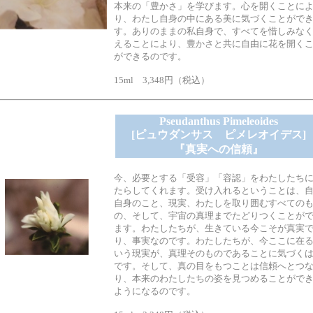
本来の「豊かさ」を学びます。心を開くことに
り、わたし自身の中にある美に気づくことがで
す。ありのままの私自身で、すべてを惜しみな
えることにより、豊かさと共に自由に花を開く
ができるのです。
15ml 3,348円（税込）
Pseudanthus Pimeleoides
[ピュウダンサス ピメレオイデス]
『真実への信頼』
今、必要とする「受容」「容認」をわたしたち
たらしてくれます。受け入れるということは、
自身のこと、現実、わたしを取り囲むすべての
の、そして、宇宙の真理までたどりつくことが
ます。わたしたちが、生きている今こそが真実
り、事実なのです。わたしたちが、今ここに在
いう現実が、真理そのものであることに気づく
です。そして、真の目をもつことは信頼へとつ
り、本来のわたしたちの姿を見つめることがで
ようになるのです。