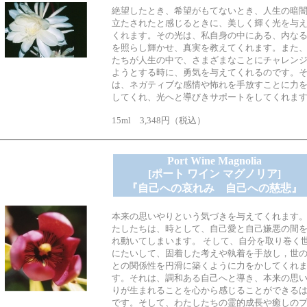
絶望したとき、希望がもてないとき、人生の暗
立たされたと感じるときに、美しく輝く光を与
くれます。その光は、私自身の中にある、内な
を照らし輝かせ、真実を教えてくれます。また
たちが人生の中で、さまざまなことにチャレン
ようとする時に、勇気を与えてくれるのです。
は、ネガティブな感情や怖れを手放すことに力
してくれ、光へと導びきサポートをしてくれま
15ml 3,348円（税込）
Port Wine Magnolia
[ポート ワイン マグノリア]
『自己への哀れみ 自己への慈悲』
本来の思いやりという気づきを与えてくれます
たしたちは、時として、自己愛と自己嫌悪の間
れ動いてしまいます。 そして、自分を取り巻く
にたいして、固着した考えや執着を手放し，世
との関係性を円滑に築くように力をかしてくれ
す。それは、調和ある自己へと導き、本来の思
りが生まれることを心から感じることができる
です。そして、わたしたちの霊的成長や癒しの