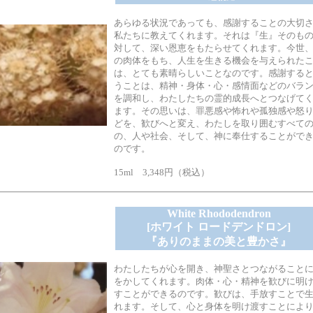
あらゆる状況であっても、感謝することの大切
私たちに教えてくれます。それは『生』そのも
対して、深い恩恵をもたらせてくれます。今世
の肉体をもち、人生を生きる機会を与えられた
は、とても素晴らしいことなのです。感謝する
うことは、精神・身体・心・感情面などのバラ
を調和し、わたしたちの霊的成長へとつなげて
ます。その思いは、罪悪感や怖れや孤独感や怒
どを、歓びへと変え、わたしを取り囲むすべて
の、人や社会、そして、神に奉仕することがで
のです。
15ml 3,348円（税込）
White Rhododendron
[ホワイト ロードデンドロン]
『ありのままの美と豊かさ』
わたしたちが心を開き、神聖さとつながること
をかしてくれます。肉体・心・精神を歓びに明
すことができるのです。歓びは、手放すことで
れます。そして、心と身体を明け渡すことによ