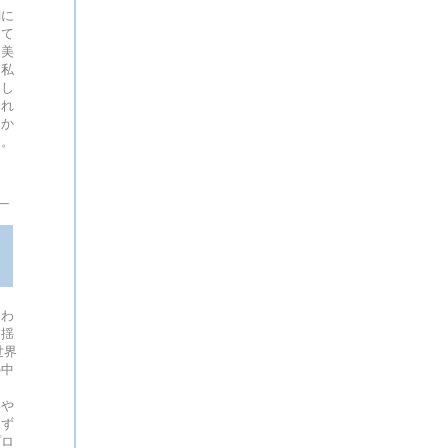
闇に
えて
る美
、私
ジし
それ
をか
す。
。わ
を揺
世界
の中
ま
いや
はず
プロ