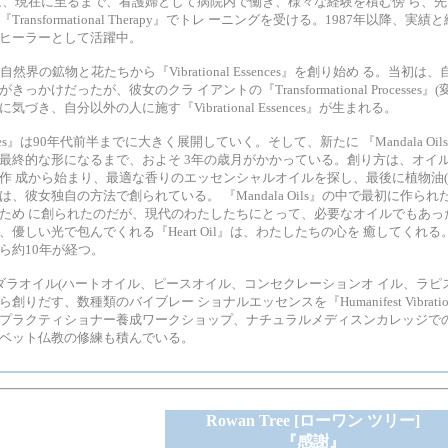
は、現在に至るまで、看護婦として病院内で働き、様々な経験を積む傍 ら、
ransformational Therapy』でトレ ーニングを受ける。1987年以降、
ヒーラーとして活躍中。
然界の鉱物と花たちから『Vibrational Essences』を創り始め る。当初
かけだったが、彼女のクラ イアントの『Transformational Processes
づき、自分以外の人に施す『Vibrational Essences』が生まれる。
 Essences』は90年代前半までに大きく展開していく。そして、新たに 『Mandala 
最終的な形になるまで、およそ 3年の歳月がかかっている。創り方は、オイ
作 成から始まり、最適な香りのエッセンシャルオイルを探し、最後に植物油(
彼女独自の方法で創られている。 『Mandala Oils』の中で最初に作られた『H
ため に創られたのだが、現代のわたしたちにとって、必要なオイルでもあっ
優しい光で包んでくれる『Heart Oil』は、わたしたちの心を 癒してくれ
ら約10年が経つ。
ダラオイル(ハートオイル、ピースオイル、コンセクレーションオ イル、ラピ
だす、数種類のバイブレー ショナルエッセンスを『Humanifest Vibrational
プラクティショナー養成ワークショップ、ナチュラルメディスンカレッジで
ベット仏教の修練も積んでいる。
Rowan Tree [ローワン ツリー]
『感謝』