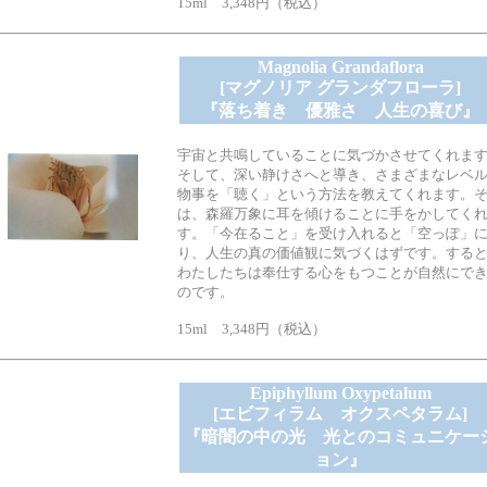
15ml 3,348円（税込）
Magnolia Grandaflora
[マグノリア グランダフローラ]
『落ち着き 優雅さ 人生の喜び』
宇宙と共鳴していることに気づかさせてくれま
そして、深い静けさへと導き、さまざまなレベ
物事を「聴く」という方法を教えてくれます。
は、森羅万象に耳を傾けることに手をかしてく
す。「今在ること」を受け入れると「空っぽ」
り、人生の真の価値観に気づくはずです。する
わたしたちは奉仕する心をもつことが自然にで
のです。
15ml 3,348円（税込）
Epiphyllum Oxypetalum
[エビフィラム オクスペタラム]
『暗闇の中の光 光とのコミュニケー
ョン』