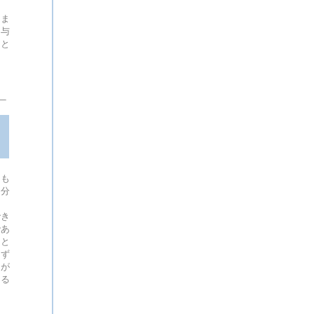
よ
きま
く与
こと
にも
自分
も
でき
であ
ると
はず
なが
きる